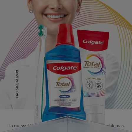
CHEQUEO DE SALUD BUCAL
CORRESPONDENCIA DE PRODUCTOS
PARA PROFESIONALES
CUPONES
DONDE COMPRAR
PY (ES)
SUSCRÍBASE
La nueva fórmula de Colgate Total previene los problemas