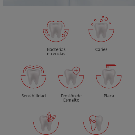
bucales* antes de que aparezcan
Bacterias
Caries
en encías
Sensibilidad
Erosión de
Placa
Esmalte