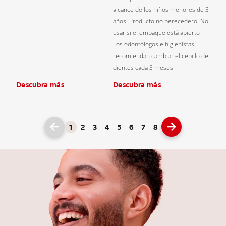
alcance de los niños menores de 3
años. Producto no perecedero. No
usar si el empaque está abierto
Los odontólogos e higienistas
recomiendan cambiar el cepillo de
dientes cada 3 meses
Descubra más
Descubra más
1
2
3
4
5
6
7
8