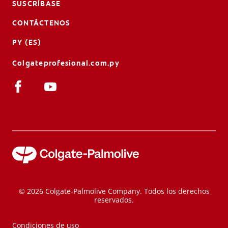
SUSCRÍBASE
CHEQUEO DE SALUD BUCAL
CONTÁCTENOS
CORRESPONDENCIA DE PRODUCTOS
PY (ES)
Colgateprofesional.com.py
PARA PROFESIONALES
CUPONES
DONDE COMPRAR
PY (ES)
SUSCRÍBASE
© 2026 Colgate-Palmolive Company. Todos los derechos
reservados.
Condiciones de uso