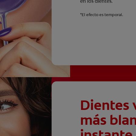
en los dientes.
*El efecto es temporal.
Dientes 
más blan
instante