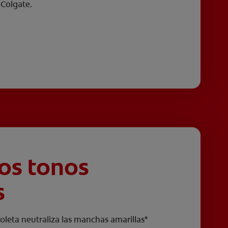
Colgate.
los tonos
s
ioleta neutraliza las manchas amarillas*