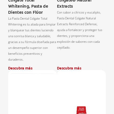
Colgate Total
Colgate® Natural
Whitening, Pasta de
Extracts
Dientes con Flúor
Con sabor a cítricos y eucalipto,
Pasta Dental Colgate Natural
La Pasta Dental Colgate Total
Extracts Reinforced Defense,
Whitening es tu aliada para limpiar
ayuda a fortalecer y proteger tus
y blanquear tus dientes luciendo
dientes, y proporciona una
una sonrisa blanca y saludable,
explosión de sabores con cada
gracias a su fórmula diseñada para
cepillado.
un desempeño superior con
beneficios preventivos y
duraderos.
Descubra más
Descubra más