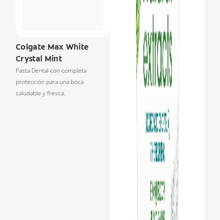
Colgate Max White
Crystal Mint
Pasta Dental con completa
protección para una boca
saludable y fresca.