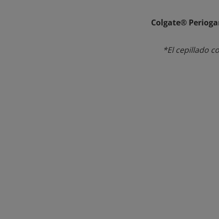
Colgate® Periogar
*El cepillado c