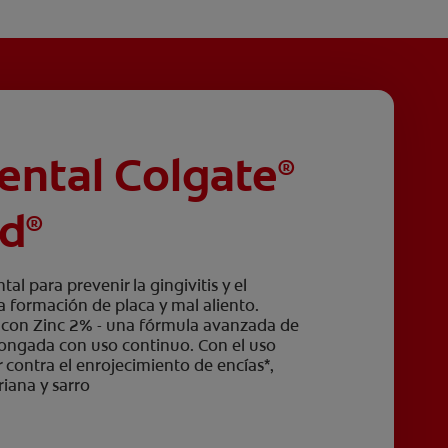
ental Colgate
®
rd
®
l para prevenir la gingivitis y el
la formación de placa y mal aliento.
 con Zinc 2% - una fórmula avanzada de
olongada con uso continuo. Con el uso
 contra el enrojecimiento de encías*,
riana y sarro