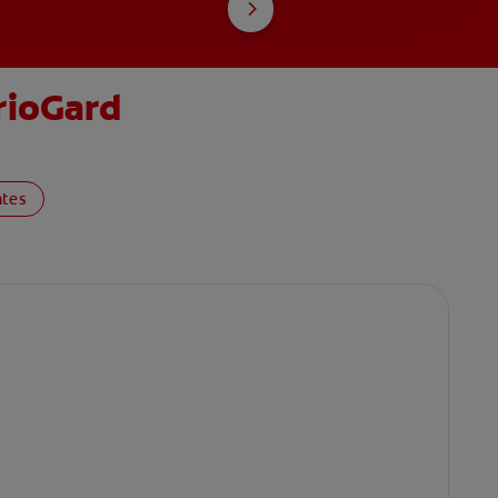
rioGard
ntes