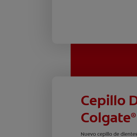
Cepillo 
Colgate
®
Nuevo cepillo de dientes