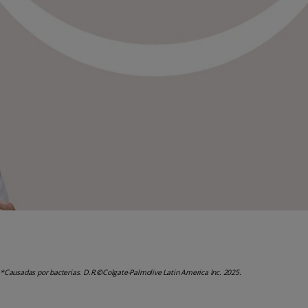
*Causadas por bacterias. D.R.
©
Colgate-Palmolive Latin America Inc. 2025.