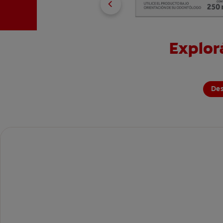
Explor
De