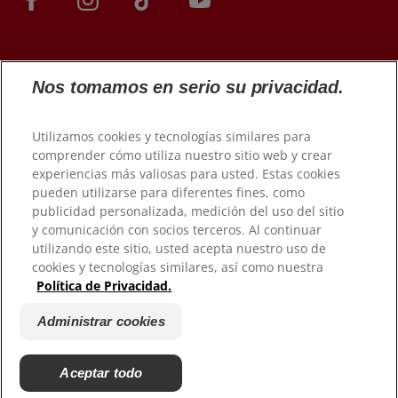
Nos tomamos en serio su privacidad.
Utilizamos cookies y tecnologías similares para
comprender cómo utiliza nuestro sitio web y crear
experiencias más valiosas para usted. Estas cookies
© 2026 Colgate-Palmolive Company. Todos los derechos
pueden utilizarse para diferentes fines, como
reservados.
publicidad personalizada, medición del uso del sitio
y comunicación con socios terceros. Al continuar
Condiciones de uso
utilizando este sitio, usted acepta nuestro uso de
Política de privacidad
cookies y tecnologías similares, así como nuestra
Política de Privacidad.
Gestionar Mis Derechos de Datos
Condiciones de venta
Administrar cookies
Administrar cookies
No vender mi información personal
Aceptar todo