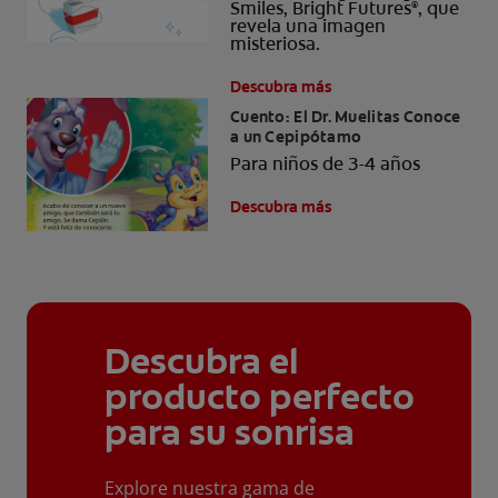
Smiles, Bright Futures
, que
®
revela una imagen
misteriosa.
Descubra más
Cuento: El Dr. Muelitas Conoce
a un Cepipótamo
Para niños de 3-4 años
Descubra más
Descubra el
producto perfecto
para su sonrisa
Explore nuestra gama de