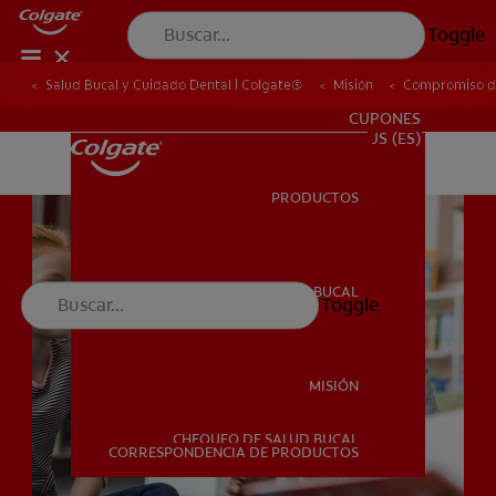
Toggle
Salud Bucal y Cuidado Dental | Colgate®
Misión
Compromiso de
PARA PROFESIONALES
CUPONES
US (ES)
PRODUCTOS
PRODUCTOS
SALUD BUCAL
Toggle
SALUD BUCAL
MISIÓN
CHEQUEO DE SALUD BUCAL
MISIÓN
CORRESPONDENCIA DE PRODUCTOS