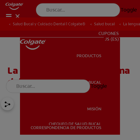
Toggle
Salud Bucal y Cuidado Dental | Colgate®
Salud bucal
La lengua
PARA PROFESIONALES
CUPONES
US (ES)
PRODUCTOS
PRODUCTOS
La lengua blanca: el enigma
del mal aliento
SALUD BUCAL
Toggle
SALUD BUCAL
MISIÓN
CHEQUEO DE SALUD BUCAL
MISIÓN
CORRESPONDENCIA DE PRODUCTOS