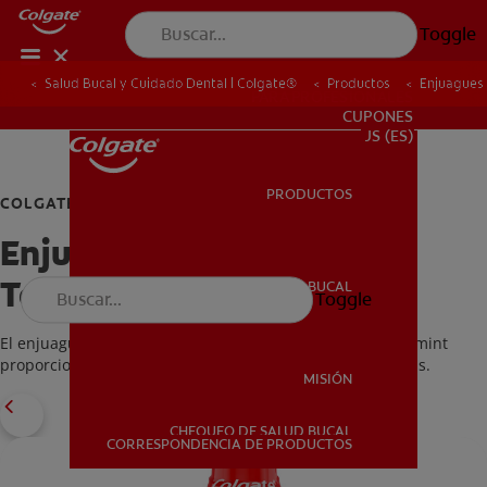
Toggle
Salud Bucal y Cuidado Dental | Colgate®
Productos
Enjuagues
PARA PROFESIONALES
CUPONES
US (ES)
PRODUCTOS
PRODUCTOS
COLGATE TOTAL
Enjuague bucal Colgate
Total® Peppermint
SALUD BUCAL
Toggle
SALUD BUCAL
El enjuague bucal sin alcohol Colgate Total sabor Peppermint
proporciona 24 horas de protección** contra las bacterias.
MISIÓN
CHEQUEO DE SALUD BUCAL
MISIÓN
CORRESPONDENCIA DE PRODUCTOS