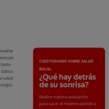
 enseñar
reocupe.
CUESTIONARIO SOBRE SALUD
rtante
BUCAL
 básico.
¿Qué hay detrás
a salud
de su sonrisa?
onsejos
Realice nuestra evaluación
para sacar el máximo partido a