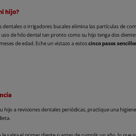
i hijo?
s dentales o irrigadores bucales elimina las partículas de com
el uso de hilo dental tan pronto como su hijo tenga dos diente
 meses de edad. Eche un vistazo a estos
cinco pasos sencillo
ancia
 su hijo a revisiones dentales periódicas, practique una higien
ieta.
 le salga el primer diente o antes de cumplir un año, lo que 