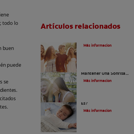
giene
; todo lo
Artículos relacionados
¿Qué Es La Ortodoncia?
Más informacion
un buen
bién puede
¿Cómo Pueden
Mantener Una Sonrisa
Brillante Los
Más informacion
s se
Adolescentes?
dientes.
Caries En Niños: ¿Qué
acitados
Es?
tes.
Más informacion