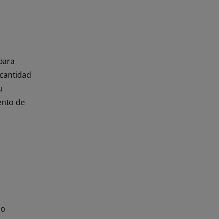
 para
 cantidad
u
ento de
no