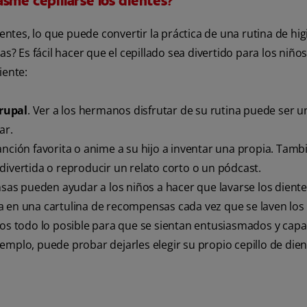
sme cepillarse los dientes?
ientes, lo que puede convertir la práctica de una rutina de hi
s? Es fácil hacer que el cepillado sea divertido para los niños
iente:
rupal
. Ver a los hermanos disfrutar de su rutina puede ser 
ar.
anción favorita o anime a su hijo a inventar una propia. Tam
divertida o reproducir un relato corto o un pódcast.
sas pueden ayudar a los niños a hacer que lavarse los diente
a en una cartulina de recompensas cada vez que se laven los 
hijos todo lo posible para que se sientan entusiasmados y cap
emplo, puede probar dejarles elegir su propio cepillo de dien