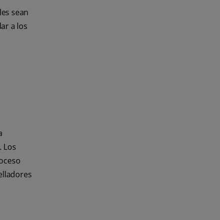
les sean
ar a los
a
. Los
roceso
selladores