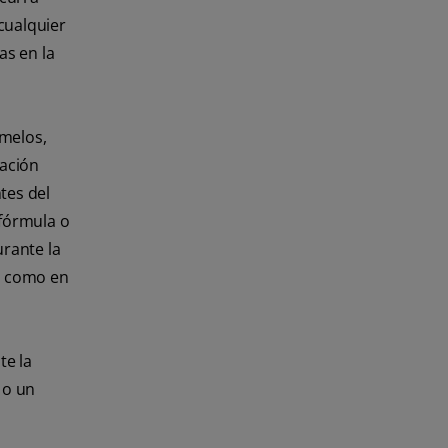
cualquier
as en la
amelos,
ración
tes del
 fórmula o
rante la
es como en
te la
 o un