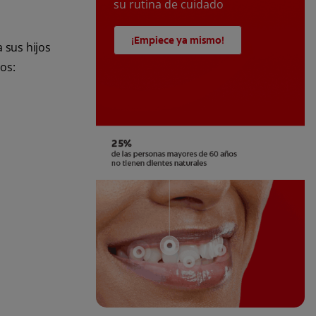
su rutina de cuidado
¡Empiece ya mismo!
 sus hijos
sos: