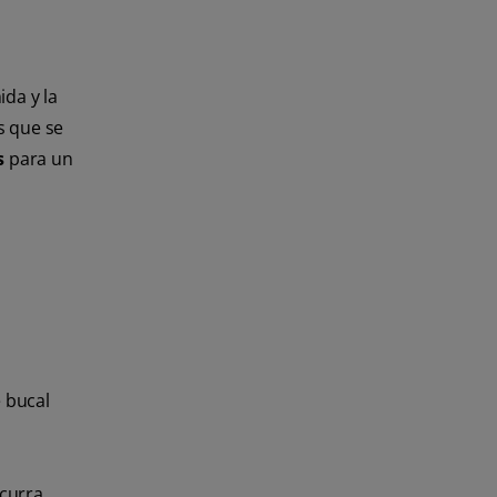
ida y la
s que se
s
para un
e bucal
ocurra