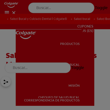
Toggle
Salud Bucal y Cuidado Dental | Colgate®
Salud bucal
Salud Bu
PARA PROFESIONALES
CUPONES
US (ES)
PRODUCTOS
PRODUCTOS
Salud Bucal Para Personas
Mayores
SALUD BUCAL
Toggle
SALUD BUCAL
MISIÓN
CHEQUEO DE SALUD BUCAL
MISIÓN
CORRESPONDENCIA DE PRODUCTOS