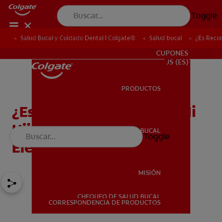
Toggle
Salud Bucal y Cuidado Dental | Colgate®
Salud bucal
¿Es Recom
PARA PROFESIONALES
CUPONES
US (ES)
PRODUCTOS
PRODUCTOS
¿Es Recomendable Que Mi
Hijo Use Un Cepillo
SALUD BUCAL
Toggle
SALUD BUCAL
Eléctrico?
MISIÓN
CHEQUEO DE SALUD BUCAL
MISIÓN
CORRESPONDENCIA DE PRODUCTOS