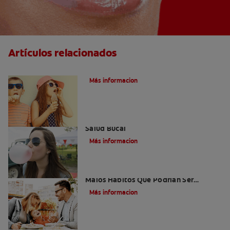
Artículos relacionados
Caries dentales
Más informacion
Saliva Y Chicle - Sus Beneficios Para La
Salud Bucal
Más informacion
Niños Con Dientes Podridos: Tres
Malos Hábitos Que Podrían Ser
Dañinos
Más informacion