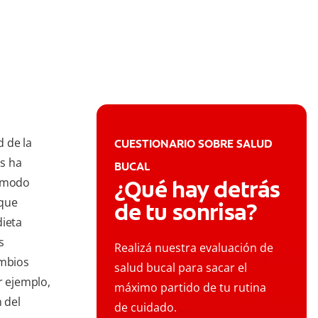
 de la
CUESTIONARIO SOBRE SALUD
s ha
BUCAL
e modo
¿Qué hay detrás
 que
de tu sonrisa?
dieta
s
Realizá nuestra evaluación de
mbios
salud bucal para sacar el
r ejemplo,
máximo partido de tu rutina
n del
de cuidado.