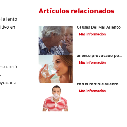
Artículos relacionados
l aliento
Conoce Las Principales
itivo en
Causas Del Mal Aliento
Más información
s
Cómo eliminar el mal
aliento provocado por
el estrés
Más información
scubrió
s
¿Cómo puedo acabar
ayudar a
con el terrible aliento a
ajo?
Más información