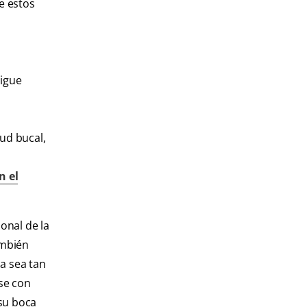
e estos
sigue
ud bucal,
n el
onal de la
ambién
a sea tan
se con
 su boca