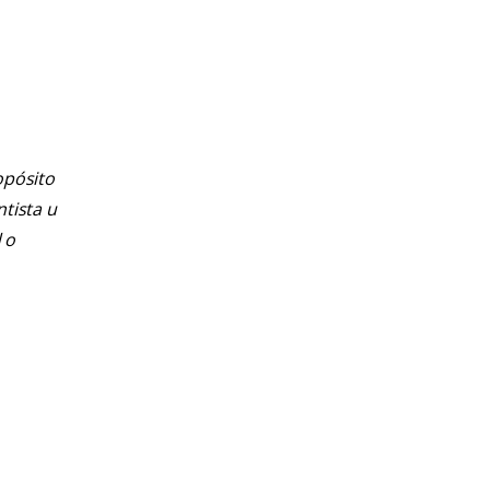
opósito
ntista u
 o