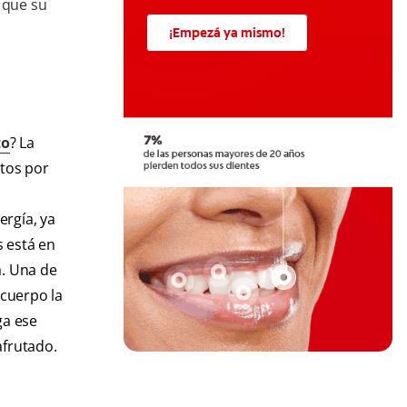
 que su
¡Empezá ya mismo!
to
? La
tos por
ergía, ya
s está en
a. Una de
 cuerpo la
ga ese
afrutado.