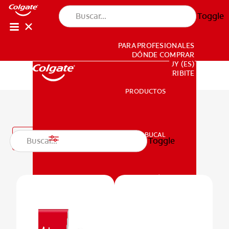
Toggle
PARA PROFESIONALES
DÓNDE COMPRAR
UY (ES)
SUSCRIBITE
PRODUCTOS
PRODUCTOS
Enjuagues bucales
SALUD BUCAL
Filtro
Toggle
SALUD BUCAL
MISIÓN
CHEQUEO DE SALUD BUCAL
MISIÓN
CORRESPONDENCIA DE PRODUCTOS