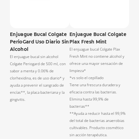
Enjuague Bucal Colgate
Enjuague Bucal Colgate
PerioGard Uso Diario Sin
Plax Fresh Mint
Alcohol
El enjuague bucal Colgate Plax
Fresh Mint no contiene alcohol y
El enjuague bucal sin alcohol
ofrece una mayor sensación de
Colgate Periogard de 500 ml, con
limpieza*
sabor a menta y 0.06% de
*vs solo el cepillado
clorhexidina, es de uso diario* y
Tiene una frescura duradera y
ayuda a prevenir el sangrado de
eficacia contra las bacterias.
encías**, la placa bacteriana y la
Elimina hasta 99,9% de
gingivitis.
bacterias**
**Ayuda a reducir hasta el 99,9%
del total de bacterias anaerobias
cultivables. Producto cosmético
sin acción terapéutica.