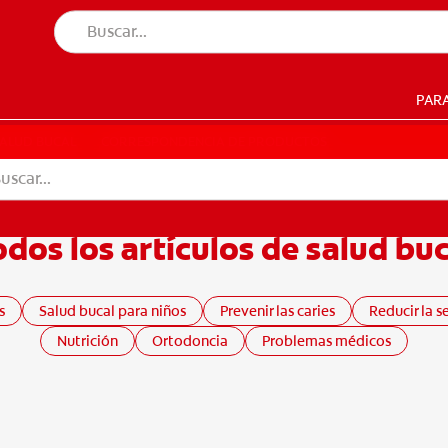
PAR
UD BUCAL
CORRESPONDENCIA DE PRODUCTOS
SALUD BUCAL
CORRESPONDENCIA DE PRODUCTOS
odos los artículos de salud buc
SUSCRIBITE
s
Salud bucal para niños
Prevenir las caries
Reducir la s
Nutrición
Ortodoncia
Problemas médicos