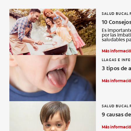
SALUD BUCAL 
10 Consejos
Es importante
por las imbat
saludables pa
Más informaci
LLAGAS E INF
3 tipos de 
Más informaci
SALUD BUCAL 
9 causas de
Más informaci