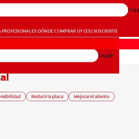
Togg
A PROFESIONALES
DÓNDE COMPRAR
UY (ES)
SUSCRIBITE
Toggle
al
ensibilidad
Reducir la placa
Mejorar el aliento