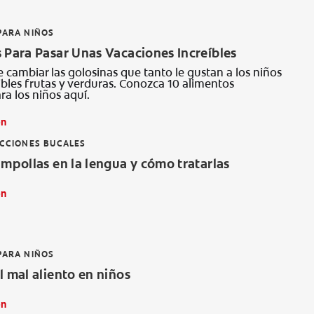
PARA NIÑOS
 Para Pasar Unas Vacaciones Increíbles
 cambiar las golosinas que tanto le gustan a los niños
ibles frutas y verduras. Conozca 10 alimentos
ra los niños aquí.
ón
ECCIONES BUCALES
ampollas en la lengua y cómo tratarlas
ón
PARA NIÑOS
l mal aliento en niños
ón