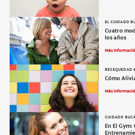
EL CUIDADO B
Cuatro modo
los años
Más informaci
RESEQUEDAD E
Cómo Alivi
Más informaci
CUIDADO BUCA
En El Gym: 
Entrenamie