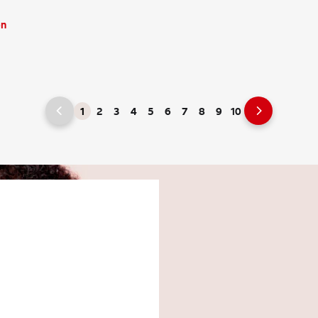
ón
1
2
3
4
5
6
7
8
9
10