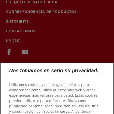
CHEQUEO DE SALUD BUCAL
CORRESPONDENCIA DE PRODUCTOS
SUSCRIBITE
CONTACTANOS
UY (ES)
Nos tomamos en serio su privacidad.
Utilizamos cookies y tecnologías similares para
comprender cómo utiliza nuestro sitio web y crear
experiencias más valiosas para usted. Estas cookies
pueden utilizarse para diferentes fines, como
© 2026 Colgate-Palmolive Company. Todos los derechos
publicidad personalizada, medición del uso del sitio
reservados.
y comunicación con socios terceros. Al continuar