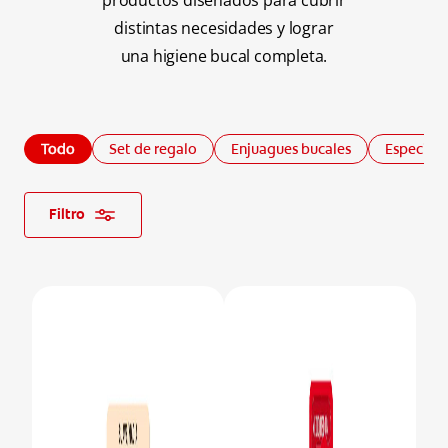
productos diseñados para cubrir
distintas necesidades y lograr
CHEQUEO DE SALUD BUCAL
CORRESPONDENCIA DE PRODUCTOS
una higiene bucal completa.
PARA PROFESIONALES
Todo
Set de regalo
Enjuagues bucales
Especiali
DÓNDE COMPRAR
Filtro
UY (ES)
SUSCRIBITE