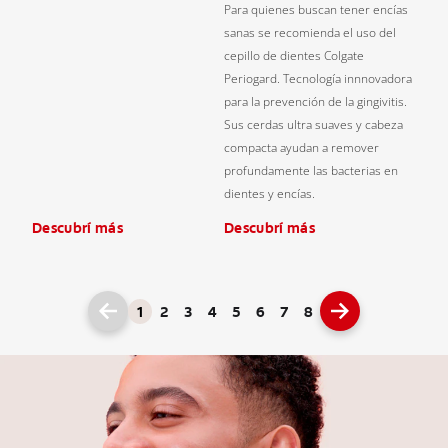
Para quienes buscan tener encías
sanas se recomienda el uso del
cepillo de dientes Colgate
Periogard. Tecnología innnovadora
para la prevención de la gingivitis.
Sus cerdas ultra suaves y cabeza
compacta ayudan a remover
profundamente las bacterias en
dientes y encías.
Descubrí más
Descubrí más
1
2
3
4
5
6
7
8