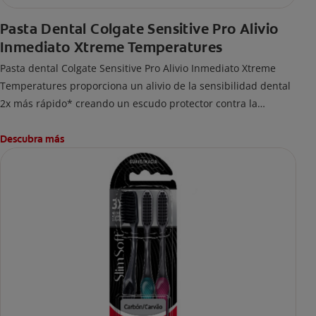
Pasta Dental Colgate Sensitive Pro Alivio
Inmediato Xtreme Temperatures
Pasta dental Colgate Sensitive Pro Alivio Inmediato Xtreme
Temperatures proporciona un alivio de la sensibilidad dental
2x más rápido* creando un escudo protector contra la
sensibilidad incluso provocada por temperaturas extremas**.
*Vs. pastas dentales de nitrato de potasio, con base en
Descubra más
estudios clínicos publicados
**Con uso regularr