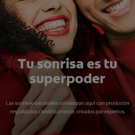
CHEQUEO DE SALUD BUCAL
CORRESPONDENCIA DE PRODUCTOS
PARA PROFESIONALES
DÓNDE COMPRAR
Tu sonrisa es tu
UY (ES)
superpoder
SUSCRIBITE
Las sonrisas saludables comienzan aquí con productos
respaldados científicamente, creados por expertos.