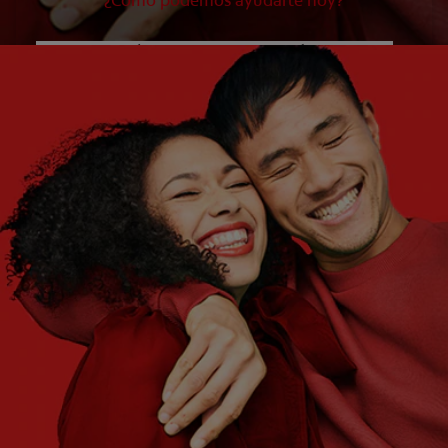
¿Cómo podemos ayudarte hoy?
¿QUÉ ES LO QUE NECESITÁS?
Elegí una opción
¿CUÁLES SON TUS OBJETIVOS?
Elegí una opción
Empezar