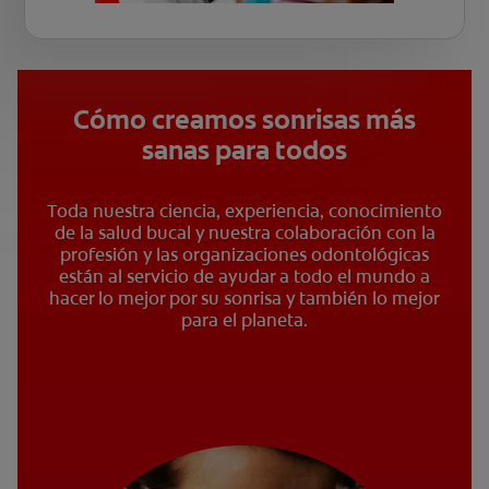
Cómo creamos sonrisas más
sanas para todos
Toda nuestra ciencia, experiencia, conocimiento
de la salud bucal y nuestra colaboración con la
profesión y las organizaciones odontológicas
están al servicio de ayudar a todo el mundo a
hacer lo mejor por su sonrisa y también lo mejor
para el planeta.