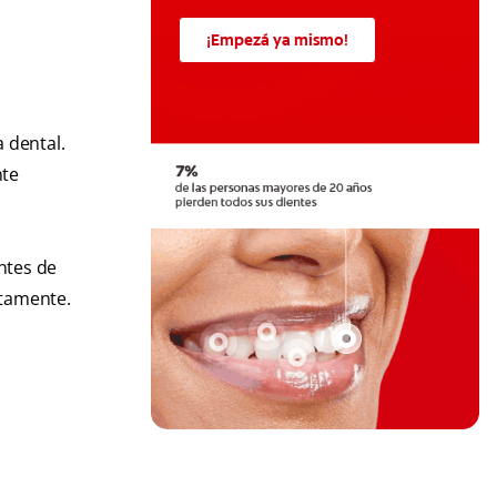
¡Empezá ya mismo!
 dental.
nte
ntes de
ctamente.