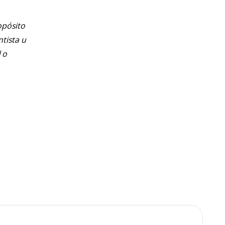
opósito
ntista u
 o