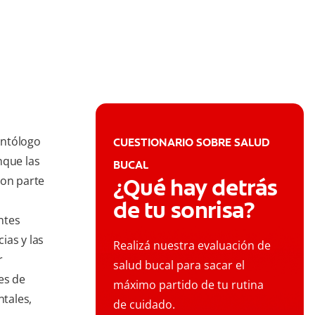
ontólogo
CUESTIONARIO SOBRE SALUD
nque las
BUCAL
son parte
¿Qué hay detrás
de tu sonrisa?
ntes
ias y las
Realizá nuestra evaluación de
r
salud bucal para sacar el
es de
máximo partido de tu rutina
ntales,
de cuidado.