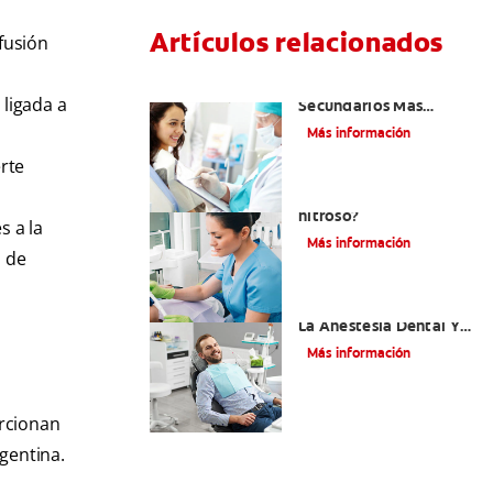
Artículos relacionados
fusión
¿Cuáles Son Los Efectos
ligada a
Secundarios Más
Comunes De La
Más información
Novocaína?
rte
¿Qué es el óxido
nitroso?
s a la
Más información
d de
Efectos Colaterales De
La Anestesia Dental Y
Causas De Tratamiento
Más información
orcionan
rgentina.