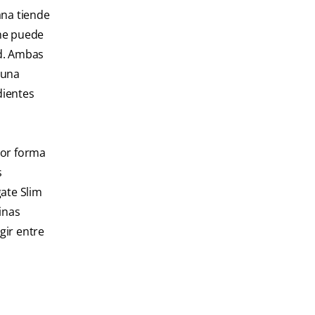
ana tiende
che puede
ad. Ambas
 una
dientes
jor forma
s
ate Slim
inas
gir entre