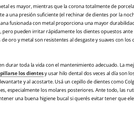
metal es mayor, mientras que la corona totalmente de porcel
te a una presión suficiente (el rechinar de dientes por la no
celana fusionada con metal proporciona una mayor durabilid
, pero pueden irritar rápidamente los dientes opuestos ante
 de oro y metal son resistentes al desgaste y suaves con los 
den durar toda la vida con el mantenimiento adecuado. La me
pillarse los dientes
y usar hilo dental dos veces al día son lo
vantarte y al acostarte. Usá un cepillo de dientes como Colg
s, especialmente los molares posteriores. Ante todo, las rut
ener una buena higiene bucal si querés evitar tener que ele