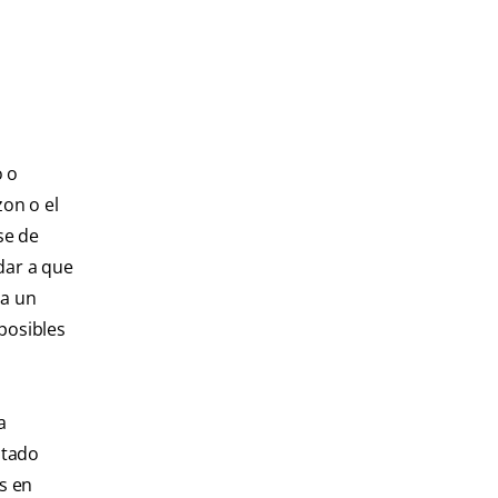
o o
on o el
se de
udar a que
 a un
 posibles
a
ltado
s en