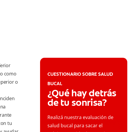
erior
ido como
CUESTIONARIO SOBRE SALUD
uperior o
BUCAL
¿Qué hay detrás
inciden
de tu sonrisa?
una
trante
Realizá nuestra evaluación de
con tu
salud bucal para sacar el
 y ayudar