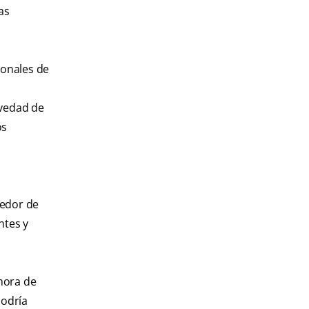
as
ionales de
avedad de
os
dedor de
ntes y
 hora de
podría