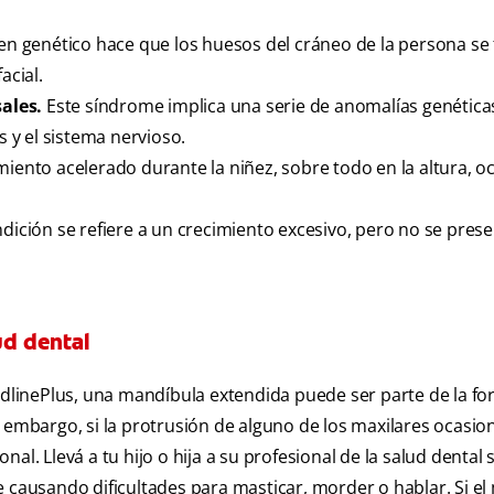
n genético hace que los huesos del cráneo de la persona se
acial.
ales.
Este síndrome implica una serie de anomalías genética
s y el sistema nervioso.
imiento acelerado durante la niñez, sobre todo en la altura, 
ndición se refiere a un crecimiento excesivo, pero no se pres
ud dental
linePlus, una mandíbula extendida puede ser parte de la f
 embargo, si la protrusión de alguno de los maxilares ocasio
l. Llevá a tu hijo o hija a su profesional de la salud dental s
 causando dificultades para masticar, morder o hablar. Si el 