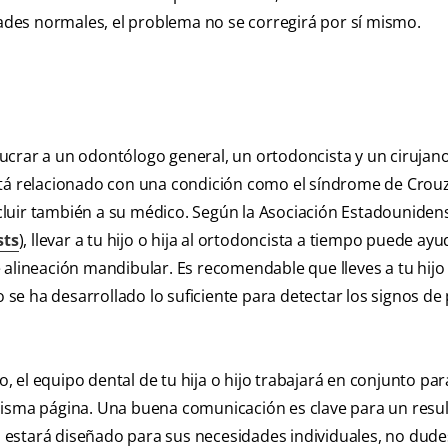
dades normales, el problema no se corregirá por sí mismo.
ucrar a un odontólogo general, un ortodoncista y un cirujan
tá relacionado con una condición como el síndrome de Crouz
incluir también a su médico. Según la Asociación Estadouniden
sts
), llevar a tu hijo o hija al ortodoncista a tiempo puede ay
 alineación mandibular. Es recomendable que lleves a tu hijo
o se ha desarrollado lo suficiente para detectar los signos de
 el equipo dental de tu hija o hijo trabajará en conjunto par
misma página. Una buena comunicación es clave para un resu
rá estará diseñado para sus necesidades individuales, no dude