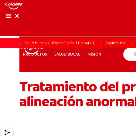
CHEQUEO DE SAL
CHEQUEO DE 
Salud Bucal y Cuidado Dental | Colgate®
Salud bucal
SALUD BUCAL
MISIÓN
PRODUCTOS
PRODUCTOS
SALUD BUCAL
MISIÓN
Tratamiento del p
PARA PROFESIONALES
DÓNDE COMPRAR
UY (ES)
alineación anormal