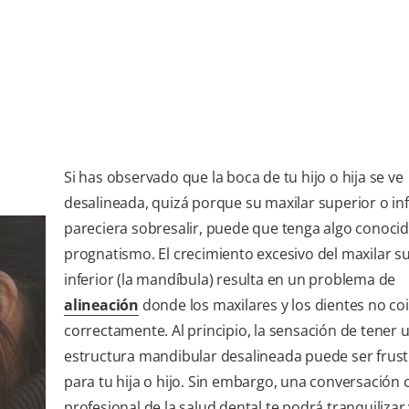
Si has observado que la boca de tu hijo o hija se ve
desalineada, quizá porque su maxilar superior o inf
pareciera sobresalir, puede que tenga algo conoc
prognatismo. El crecimiento excesivo del maxilar s
inferior (la mandíbula) resulta en un problema de
alineación
donde los maxilares y los dientes no co
correctamente. Al principio, la sensación de tener 
estructura mandibular desalineada puede ser frus
para tu hija o hijo. Sin embargo, una conversación 
profesional de la salud dental te podrá tranquilizar