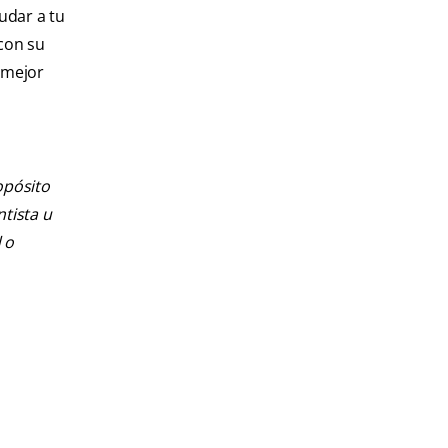
udar a tu
 con su
l mejor
opósito
ntista u
 o