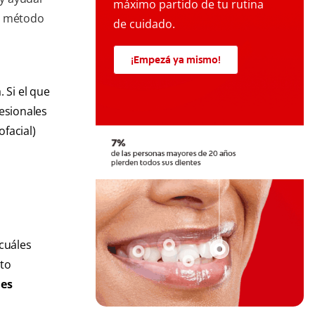
máximo partido de tu rutina
el método
de cuidado.
¡Empezá ya mismo!
 Si el que
esionales
ofacial)
 cuáles
nto
nes