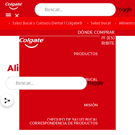
Toggle
Salud Bucal y Cuidado Dental | Colgate®
Salud bucal
Alimento
PARA PROFESIONALES
DÓNDE COMPRAR
UY (ES)
SUSCRIBITE
PRODUCTOS
PRODUCTOS
Alimentos que se pueden
comer con brackets
SALUD BUCAL
Toggle
SALUD BUCAL
MISIÓN
CHEQUEO DE SALUD BUCAL
MISIÓN
CORRESPONDENCIA DE PRODUCTOS