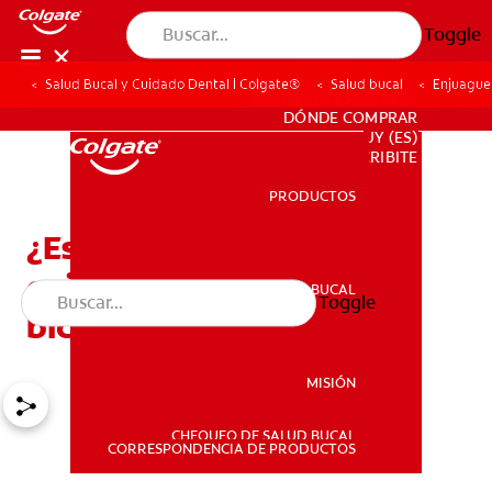
Toggle
Salud Bucal y Cuidado Dental | Colgate®
Salud bucal
Enjuague
PARA PROFESIONALES
DÓNDE COMPRAR
UY (ES)
SUSCRIBITE
PRODUCTOS
PRODUCTOS
¿Es seguro y eficaz el
enjuague bucal con
SALUD BUCAL
Toggle
SALUD BUCAL
bicarbonato de sodio?
MISIÓN
CHEQUEO DE SALUD BUCAL
MISIÓN
CORRESPONDENCIA DE PRODUCTOS