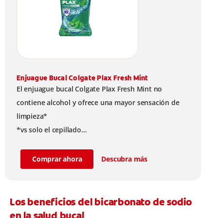
Enjuague Bucal Colgate Plax Fresh Mint
El enjuague bucal Colgate Plax Fresh Mint no
contiene alcohol y ofrece una mayor sensación de
limpieza*
*vs solo el cepillado
Tiene una frescura duradera y eficacia contra las
bacterias. Elimina hasta 99,9% de bacterias**
Comprar ahora
Descubra más
**Ayuda a reducir hasta el 99,9% del total de
bacterias anaerobias cultivables. Producto
cosmético sin acción terapéutica.
Los beneficios del bicarbonato de sodio
en la salud bucal