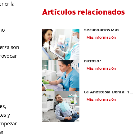
ener la
Artículos relacionados
¿Cuáles Son Los Efectos
omo
Secundarios Más
Comunes De La
Más información
Novocaína?
uerza son
¿Qué es el óxido
provocar
nitroso?
Más información
Efectos Colaterales De
La Anestesia Dental Y
Causas De Tratamiento
Más información
es,
tes y
 empezar
as