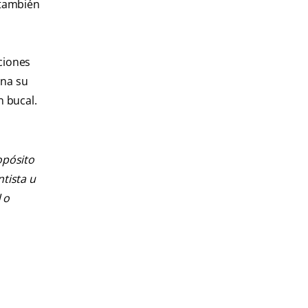
a también
ciones
ina su
n bucal.
opósito
ntista u
 o