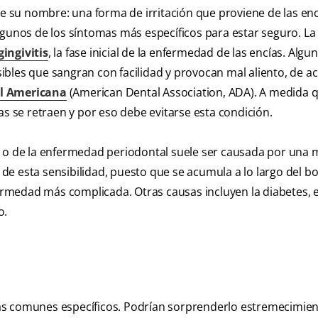
ce su nombre: una forma de irritación que proviene de las encí
lgunos de los síntomas más específicos para estar seguro. La
gingivitis
, la fase inicial de la enfermedad de las encías. Algu
nsibles que sangran con facilidad y provocan mal aliento, de 
al Americana
(American Dental Association, ADA). A medida q
as se retraen y por eso debe evitarse esta condición.
itis o de la enfermedad periodontal suele ser causada por una 
a de esta sensibilidad, puesto que se acumula a lo largo del b
fermedad más complicada. Otras causas incluyen la diabetes, e
o.
s comunes específicos. Podrían sorprenderlo estremecimien