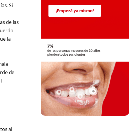
as. Si
¡Empezá ya mismo!
nas de las
acuerdo
ue la
mala
orde de
l
tos al