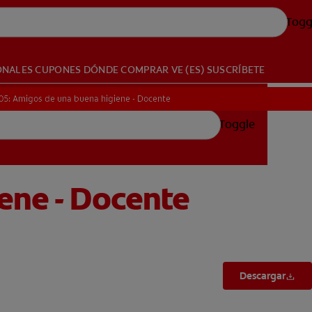
Togg
ONALES
CUPONES
DÓNDE COMPRAR
VE (ES)
SUSCRÍBETE
105: Amigos de una buena higiene - Docente
105: Amigos de una buena higiene - Docente
Toggle
ene - Docente
Descargar