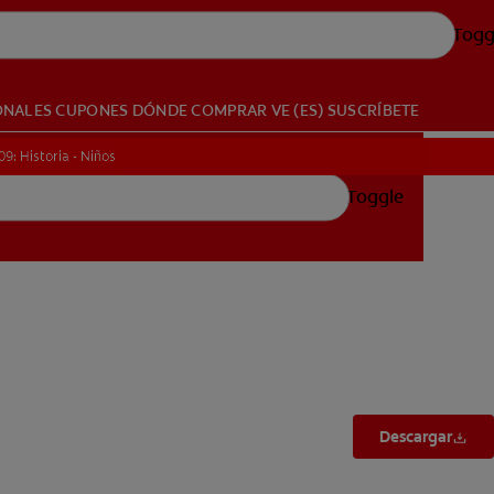
Togg
ONALES
CUPONES
DÓNDE COMPRAR
VE (ES)
SUSCRÍBETE
09: Historia - Niños
09: Historia - Niños
Toggle
Descargar