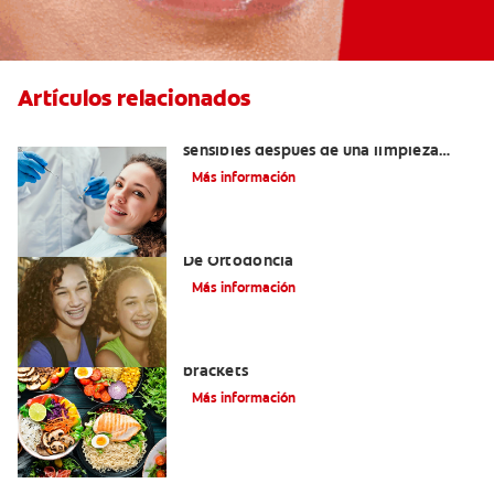
Artículos relacionados
¿Por qué mis dientes se sienten
sensibles después de una limpieza
dental?
Más información
Alinear Los Dientes Con El Tratamiento
De Ortodoncia
Más información
Alimentos que puede comer con
brackets
Más información