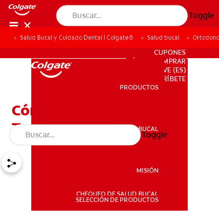
Toggle
Salud Bucal y Cuidado Dental | Colgate®
Salud bucal
Ortodonc
PARA PROFESIONALES
CUPONES
DÓNDE COMPRAR
VE (ES)
SUSCRÍBETE
PRODUCTOS
PRODUCTOS
Cómo Enderezar Dientes:
Tres Métodos Probados
SALUD BUCAL
Toggle
SALUD BUCAL
MISIÓN
CHEQUEO DE SALUD BUCAL
MISIÓN
SELECCIÓN DE PRODUCTOS