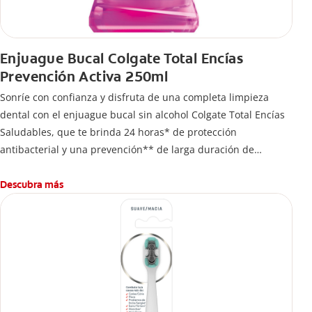
Enjuague Bucal Colgate Total Encías
Prevención Activa 250ml
Sonríe con confianza y disfruta de una completa limpieza
dental con el enjuague bucal sin alcohol Colgate Total Encías
Saludables, que te brinda 24 horas* de protección
antibacterial y una prevención** de larga duración de
problemas bucales.
Descubra más
*Protección usando 2 veces al día.
**Ayuda a prevenir problemas bucales cosméticos comunes
causados por bacterias como: placa, caries, sarro y mal
aliento.