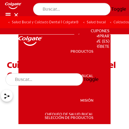
Toggle
Salud Bucal y Cuidado Dental | Colgate®
Salud bucal
Cuidados
PARA PROFESIONALES
CUPONES
DÓNDE COMPRAR
VE (ES)
SUSCRÍBETE
PRODUCTOS
PRODUCTOS
Cuidados Y Reemplazo Del
Cepillo Dental
SALUD BUCAL
Toggle
SALUD BUCAL
MISIÓN
CHEQUEO DE SALUD BUCAL
MISIÓN
SELECCIÓN DE PRODUCTOS