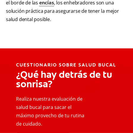
el borde de las
encías
, los enhebradores son una
solución práctica para asegurarse de tener la mejor
salud dental posible.
CUESTIONARIO SOBRE SALUD BUCAL
¿Qué hay detrás de tu
sonrisa?
Realiza nuestra evaluación de
salud bucal para sacar el
máximo provecho de tu rutina
de cuidado.