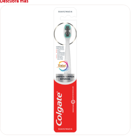
Descubra más
*Protección usando 2 veces al día.
**Ayuda a prevenir problemas bucales cosméticos comunes
causados por bacterias como: placa, caries, sarro y mal
aliento.