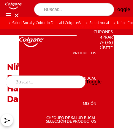
Toggle
Salud Bucal y Cuidado Dental | Colgate®
Salud bucal
Niños Co
PARA PROFESIONALES
CUPONES
DÓNDE COMPRAR
VE (ES)
SUSCRÍBETE
PRODUCTOS
PRODUCTOS
Niños Con Dientes
Podridos: Tres Malos
SALUD BUCAL
Toggle
SALUD BUCAL
Hábitos Que Podrían Ser
Dañinos
MISIÓN
CHEQUEO DE SALUD BUCAL
MISIÓN
SELECCIÓN DE PRODUCTOS