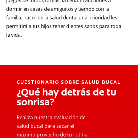
juegos de futbol, tareas, la cena, invitaciones a
dormir en casas de amiguitos y tiempo con la
familia, hacer de la salud dental una prioridad les
permitirá a tus hijos tener dientes sanos para toda
la vida.
CUESTIONARIO SOBRE SALUD BUCAL
¿Qué hay detrás de tu
sonrisa?
Realiza nuestra evaluación de
salud bucal para sacar el
máximo provecho de tu rutina