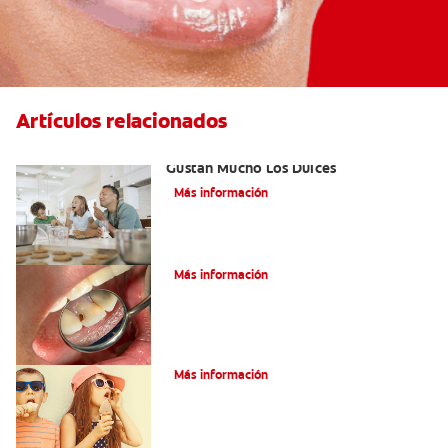
Artículos relacionados
Cómo Prevenir Las Caries Si A Usted Le
Gustan Mucho Los Dulces
Más información
¿Qué son las caries incipientes?
Más información
Caries dentales
Más información