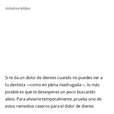
CHEQUEO DE SALUD BUCAL
minutos leídos
SELECCIÓN DE PRODUCTOS
PARA PROFESIONALES
CUPONES
DÓNDE COMPRAR
VE (ES)
Si te da un dolor de dientes cuando no puedes ver a
SUSCRÍBETE
tu dentista —como en plena madrugada—, lo más
posible es que te desesperes un poco buscando
alivio. Para aliviarte temporalmente, prueba uno de
estos remedios caseros para el dolor de diente.