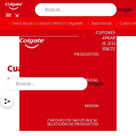
Toggle
Salud Bucal y Cuidado Dental | Colgate®
Salud bucal
Cuatro re
PARA PROFESIONALES
CUPONES
DÓNDE COMPRAR
VE (ES)
SUSCRÍBETE
PRODUCTOS
PRODUCTOS
Cuatro remedios caseros
para el dolor de dientes
SALUD BUCAL
Toggle
SALUD BUCAL
MISIÓN
CHEQUEO DE SALUD BUCAL
MISIÓN
SELECCIÓN DE PRODUCTOS