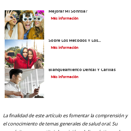
¿Existen Otras Alternativas Para
Mejorar Mi Sonrisa?
Más información
¿Qué Es El Adhesivo Dental? Detalles
Sobre Los Métodos Y Los
Procedimientos Del Adhesivo Dental
Más información
Mejorando Mi Sonrisa.
Blanqueamiento Dental Y Carillas
Más información
La finalidad de este artículo es fomentar la comprensión y
el conocimiento de temas generales de salud oral. Su