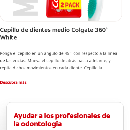
Cepillo de dientes medio Colgate 360°
White
Ponga el cepillo en un ángulo de 45 ° con respecto a la línea
de las encías. Mueva el cepillo de atrás hacia adelante, y
repita dichos movimientos en cada diente. Cepille la
superficie interna de cada diente, usando la misma técnica de
atrás hacia adelante. Cepille la superficie masticatoria (parte
Descubra más
de arriba) del diente. Use la punta del cepillo para cepillar la
parte de atrás de cada diente –con cepilladas de adelante y
atrás, arriba y abajo, en la parte superior e inferior. No se
olvide de cepillar la lengua para quitar el mal olor causado
Ayudar a los profesionales de
por las bacterias.
la odontología