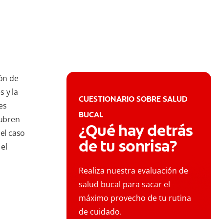
ón de
s y la
CUESTIONARIO SOBRE SALUD
es
BUCAL
cubren
¿Qué hay detrás
 el caso
de tu sonrisa?
el
Realiza nuestra evaluación de
salud bucal para sacar el
máximo provecho de tu rutina
de cuidado.