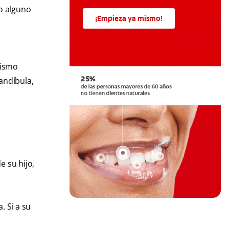
 o alguno
¡Empieza ya mismo!
tismo
andíbula,
e su hijo,
 Si a su