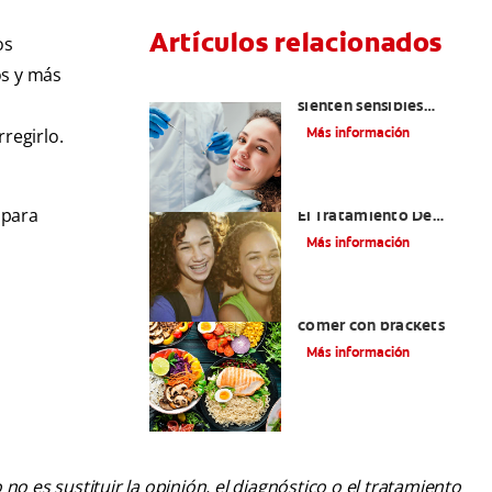
Artículos relacionados
os
os y más
¿Por qué mis dientes se
sienten sensibles
después de una
Más información
regirlo.
limpieza dental?
Alinear Los Dientes Con
 para
El Tratamiento De
Ortodoncia
Más información
Alimentos que puede
comer con brackets
Más información
o es sustituir la opinión, el diagnóstico o el tratamiento