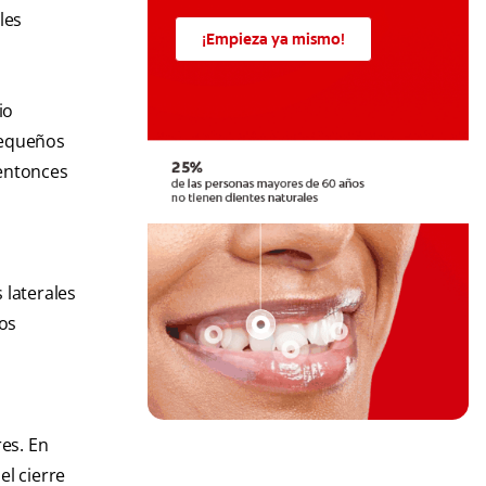
les
¡Empieza ya mismo!
io
pequeños
 entonces
 laterales
los
res. En
el cierre