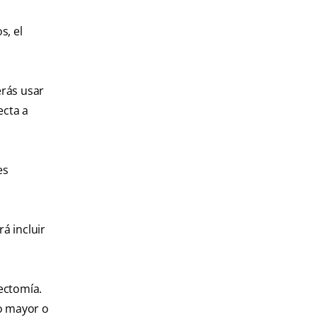
s, el
erás usar
ecta a
es
á incluir
nectomía.
ño mayor o