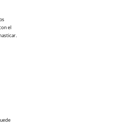
los
con el
asticar.
puede