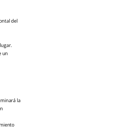
ontal del
lugar.
e un
rminará la
ón
amiento