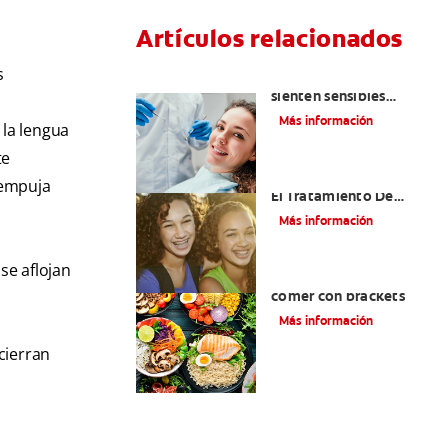
Artículos relacionados
s
¿Por qué mis dientes se
sienten sensibles
después de una
Más información
 la lengua
limpieza dental?
te
Alinear Los Dientes Con
 empuja
El Tratamiento De
Ortodoncia
Más información
se aflojan
Alimentos que puede
comer con brackets
Más información
cierran