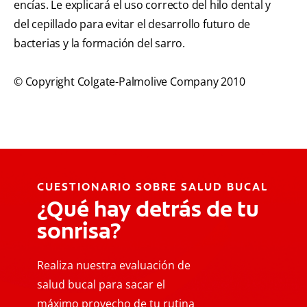
encías. Le explicará el uso correcto del hilo dental y
del cepillado para evitar el desarrollo futuro de
bacterias y la formación del sarro.
© Copyright Colgate-Palmolive Company 2010
CUESTIONARIO SOBRE SALUD BUCAL
¿Qué hay detrás de tu
sonrisa?
Realiza nuestra evaluación de
salud bucal para sacar el
máximo provecho de tu rutina