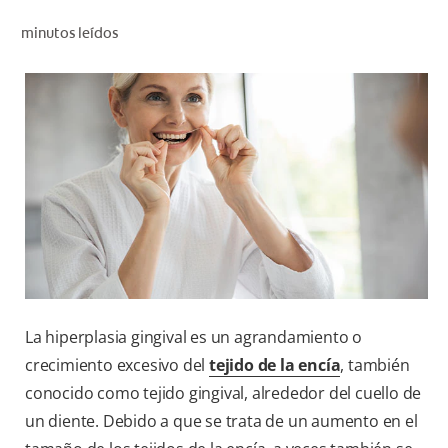
CHEQUEO DE SALUD BUCAL
minutos leídos
SELECCIÓN DE PRODUCTOS
PARA PROFESIONALES
CUPONES
DÓNDE COMPRAR
VE (ES)
SUSCRÍBETE
La hiperplasia gingival es un agrandamiento o
crecimiento excesivo del
tejido de la encía
, también
conocido como tejido gingival, alrededor del cuello de
un diente. Debido a que se trata de un aumento en el