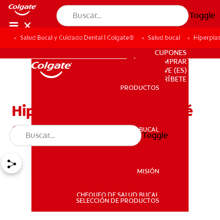
Toggle
Salud Bucal y Cuidado Dental | Colgate®
Salud bucal
Hiperplas
PARA PROFESIONALES
CUPONES
DÓNDE COMPRAR
VE (ES)
SUSCRÍBETE
PRODUCTOS
PRODUCTOS
Hiperplasia gingival: ¿Qué
es y cómo se trata?
SALUD BUCAL
Toggle
SALUD BUCAL
MISIÓN
CHEQUEO DE SALUD BUCAL
MISIÓN
SELECCIÓN DE PRODUCTOS