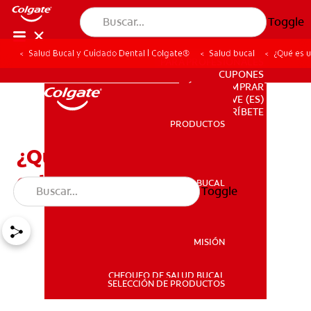
Toggle
Salud Bucal y Cuidado Dental | Colgate®
Salud bucal
¿Qué es 
PARA PROFESIONALES
CUPONES
DÓNDE COMPRAR
VE (ES)
SUSCRÍBETE
PRODUCTOS
PRODUCTOS
¿Qué es un chupón
ortodóntico?
SALUD BUCAL
Toggle
SALUD BUCAL
MISIÓN
CHEQUEO DE SALUD BUCAL
MISIÓN
SELECCIÓN DE PRODUCTOS