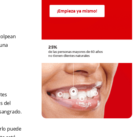
¡Empieza ya mismo!
golpean
 una
ntes
s del
 sangrado.
arlo puede