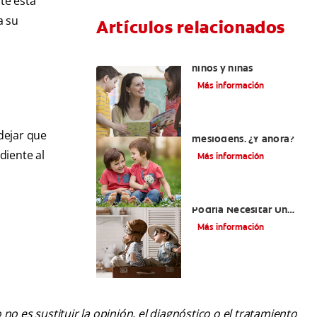
te está
a su
Artículos relacionados
Cenas saludables para
niños y niñas
Más información
Su hijo tiene un
 dejar que
mesiodens. ¿Y ahora?
diente al
Más información
¿Por Qué Su Hijo
Podría Necesitar Un
Mantenedor De
Más información
Espacio?
o es sustituir la opinión, el diagnóstico o el tratamiento