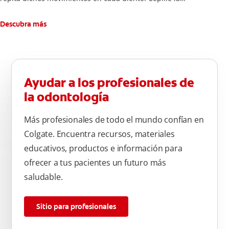
superficie interna de cada diente, usando la misma técnica de
atrás hacia adelante. Cepille la superficie masticatoria (parte
Descubra más
de arriba) del diente. Use la punta del cepillo para cepillar la
parte de atrás de cada diente –con cepilladas de adelante y
atrás, arriba y abajo, en la parte superior e inferior. No se
olvide de cepillar la lengua para quitar el mal olor causado
Ayudar a los profesionales de
por las bacterias.
la odontología
Más profesionales de todo el mundo confían en
Colgate. Encuentra recursos, materiales
educativos, productos e información para
ofrecer a tus pacientes un futuro más
saludable.
Sitio para profesionales