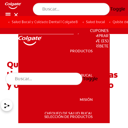
Toggle
Salud Bucal y Cuidado Dental | Colgate®
Salud bucal
Quiste de
PARA PROFESIONALES
CUPONES
DÓNDE COMPRAR
VE (ES)
SUSCRÍBETE
PRODUCTOS
PRODUCTOS
Quiste del conducto
tirogloso: Causas, síntomas
SALUD BUCAL
Toggle
SALUD BUCAL
y opciones de tratamiento
MISIÓN
CHEQUEO DE SALUD BUCAL
MISIÓN
SELECCIÓN DE PRODUCTOS