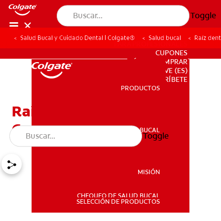
Toggle
Salud Bucal y Cuidado Dental | Colgate®
Salud bucal
Raíz den
PARA PROFESIONALES
CUPONES
DÓNDE COMPRAR
VE (ES)
SUSCRÍBETE
PRODUCTOS
PRODUCTOS
Raíz dental expuesta:
Causas y síntomas
SALUD BUCAL
Toggle
SALUD BUCAL
MISIÓN
CHEQUEO DE SALUD BUCAL
MISIÓN
SELECCIÓN DE PRODUCTOS