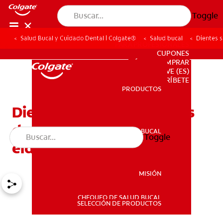
Toggle
Salud Bucal y Cuidado Dental | Colgate®
Salud bucal
Dientes s
PARA PROFESIONALES
CUPONES
DÓNDE COMPRAR
VE (ES)
SUSCRÍBETE
PRODUCTOS
PRODUCTOS
Dientes sensibles después
de una limpieza en
SALUD BUCAL
Toggle
SALUD BUCAL
eldentista
MISIÓN
CHEQUEO DE SALUD BUCAL
MISIÓN
SELECCIÓN DE PRODUCTOS