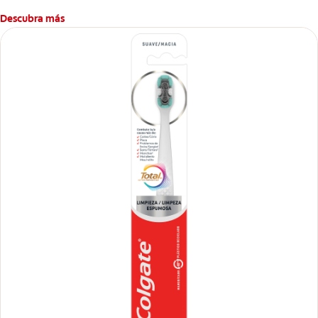
Descubra más
*Protección usando 2 veces al día.
**Ayuda a prevenir problemas bucales cosméticos comunes
causados por bacterias como: placa, caries, sarro y mal aliento.