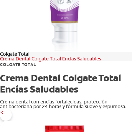
CHEQUEO DE SALUD BUCAL
SELECCIÓN DE PRODUCTOS
PARA PROFESIONALES
Colgate Total
CUPONES
Crema Dental Colgate Total Encías Saludables
COLGATE TOTAL
DÓNDE COMPRAR
Crema Dental Colgate Total
VE (ES)
Encías Saludables
SUSCRÍBETE
Crema dental con encías fortalecidas, protección
antibacteriana por 24 horas y fórmula suave y espumosa.