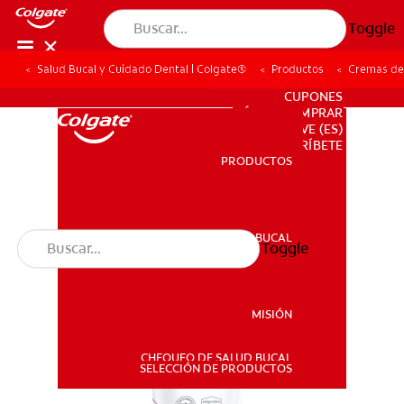
Toggle
Salud Bucal y Cuidado Dental | Colgate®
Productos
Cremas de
PARA PROFESIONALES
CUPONES
DÓNDE COMPRAR
VE (ES)
SUSCRÍBETE
PRODUCTOS
PRODUCTOS
SALUD BUCAL
Toggle
SALUD BUCAL
MISIÓN
CHEQUEO DE SALUD BUCAL
MISIÓN
SELECCIÓN DE PRODUCTOS