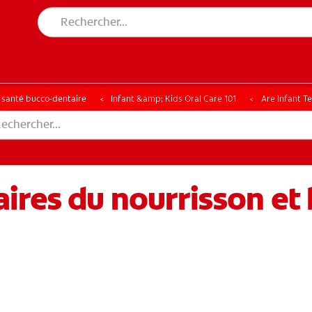
CHE DES SOLUTIONS IDÉALES
ERCHE DES SOLUTIONS IDÉALES
a santé bucco-dentaire
Infant &amp; Kids Oral Care 101
Are Infant T
ires du nourrisson et 