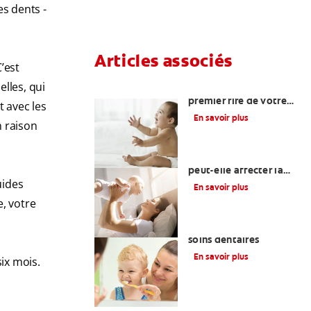
s dents -
Articles associés
’est
lles, qui
Quand attendre le
premier rire de votre
 avec les
bébé et d’autres
En savoir plus
n raison
étapes importantes?
Une otite du nourrisson
peut-elle affecter la
santé bucco-dentaire
uides
En savoir plus
de votre bébé?
e, votre
La glycérine dans les
soins dentaires
En savoir plus
ix mois.