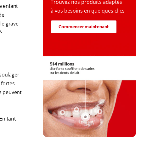
Trouvez nos produits adaptés
e enfant
à vos besoins en quelques clics
de
le grave
Commencer maintenant
é.
soulager
 fortes
es peuvent
En tant