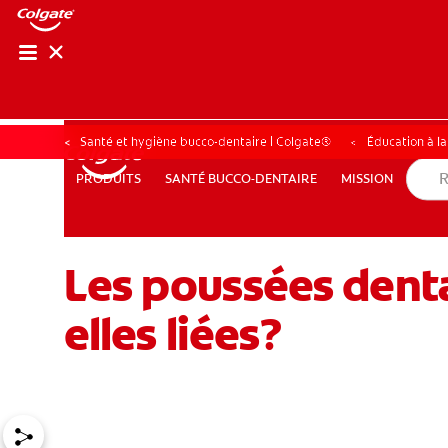
RECHER
RECH
Santé et hygiène bucco-dentaire | Colgate®
Éducation à l
SANTÉ BUCCO-DENTAIRE
MISSION
PRODUITS
PRODUITS
SANTÉ BUCCO-DENTAIRE
MISSION
Les poussées denta
POUR LES PROFESSIONNELS
FR (CA)
elles liées?