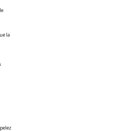
le
ue la
s
ppelez