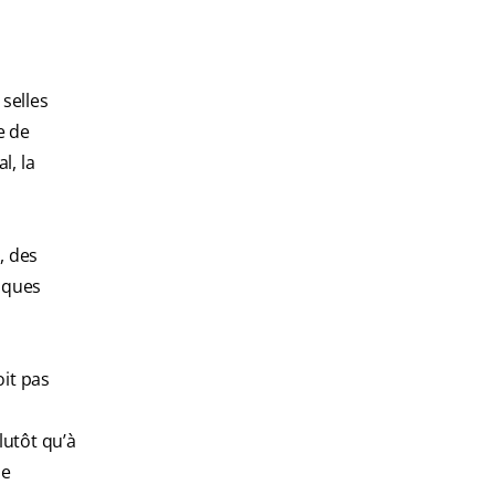
selles
e de
l, la
, des
elques
oit pas
lutôt qu’à
de