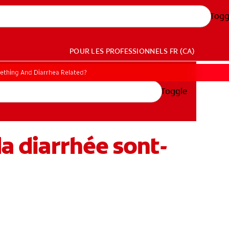
Togg
POUR LES PROFESSIONNELS
FR (CA)
eething And Diarrhea Related?
Toggle
la diarrhée sont-