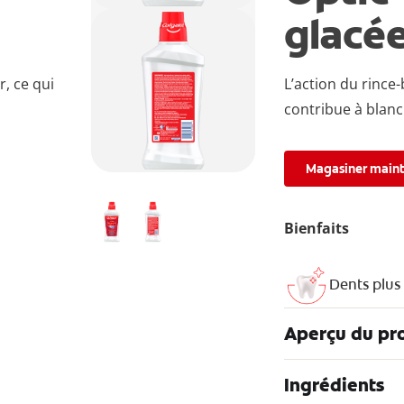
glacé
r, ce qui
L’action du rince-
contribue à blanch
Magasiner main
Bienfaits
Dents plus
Aperçu du pr
Ingrédients