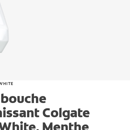
WHITE
-bouche
issant Colgate
 White, Menthe