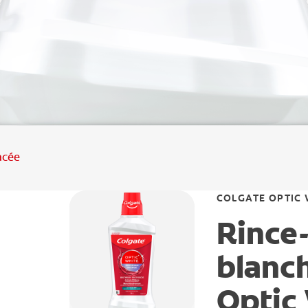
acée
COLGATE OPTIC 
Rince
blanch
Optic