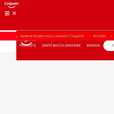
RECHER
RECH
Santé et hygiène bucco-dentaire | Colgate®
Produits
SANTÉ BUCCO-DENTAIRE
MISSION
PRODUITS
PRODUITS
SANTÉ BUCCO-DENTAIRE
MISSION
POUR LES PROFESSIONNELS
FR (CA)