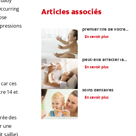
e baby
Occurring
Articles associés
lose
Quand attendre le
mpressions
premier rire de votre
bébé et d’autres
En savoir plus
étapes importantes?
Une otite du nourrisson
peut-elle affecter la
santé bucco-dentaire
En savoir plus
de votre bébé?
 car ces
La glycérine dans les
soins dentaires
re 14 et
En savoir plus
crée des
ir une
saillie),