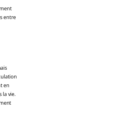
lement
ts entre
mais
culation
t en
la vie.
ement