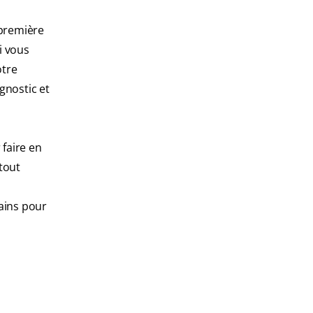
première
i vous
otre
gnostic et
 faire en
tout
sains pour