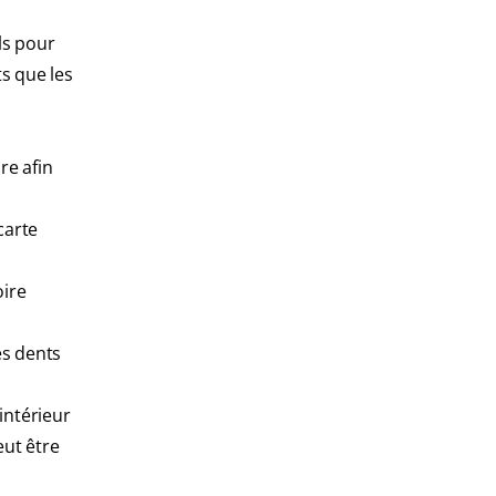
ls pour
ts que les
re afin
carte
oire
es dents
intérieur
eut être