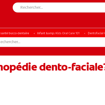
CHE DES SOLUTIONS IDÉALES
ERCHE DES SOLUTIONS IDÉALES
a santé bucco-dentaire
Infant &amp; Kids Oral Care 101
Dentofacial 
thopédie dento-faciale