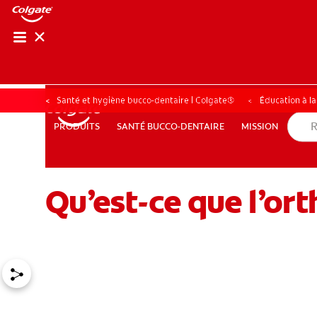
RECHER
RECH
Santé et hygiène bucco-dentaire | Colgate®
Éducation à l
SANTÉ BUCCO-DENTAIRE
MISSION
PRODUITS
PRODUITS
SANTÉ BUCCO-DENTAIRE
MISSION
Qu’est-ce que l’or
POUR LES PROFESSIONNELS
FR (CA)