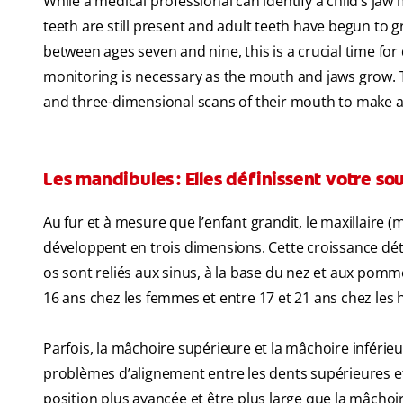
While a medical professional can identify a child’s ja
teeth are still present and adult teeth have begun to 
between ages seven and nine, this is a crucial time fo
monitoring is necessary as the mouth and jaws grow. T
and three-dimensional scans of their mouth to make a
Les mandibules : Elles définissent votre so
Au fur et à mesure que l’enfant grandit, le maxillaire 
développent en trois dimensions. Cette croissance déte
os sont reliés aux sinus, à la base du nez et aux pomm
16 ans chez les femmes et entre 17 et 21 ans chez le
Parfois, la mâchoire supérieure et la mâchoire inférieu
problèmes d’alignement entre les dents supérieures et
position plus avancée et être plus large que la mâchoire