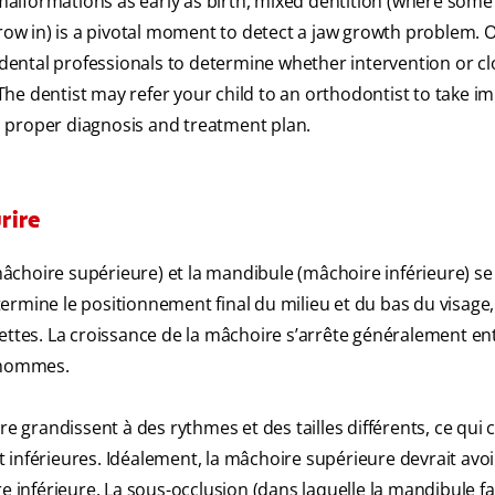
w malformations as early as birth, mixed dentition (where som
grow in) is a pivotal moment to detect a jaw growth problem. 
r dental professionals to determine whether intervention or c
he dentist may refer your child to an orthodontist to take i
 proper diagnosis and treatment plan.
urire
(mâchoire supérieure) et la mandibule (mâchoire inférieure) se
rmine le positionnement final du milieu et du bas du visage,
ettes. La croissance de la mâchoire s’arrête généralement ent
s hommes.
re grandissent à des rythmes et des tailles différents, ce qui 
 inférieures. Idéalement, la mâchoire supérieure devrait avo
 inférieure. La sous-occlusion (dans laquelle la mandibule fait 