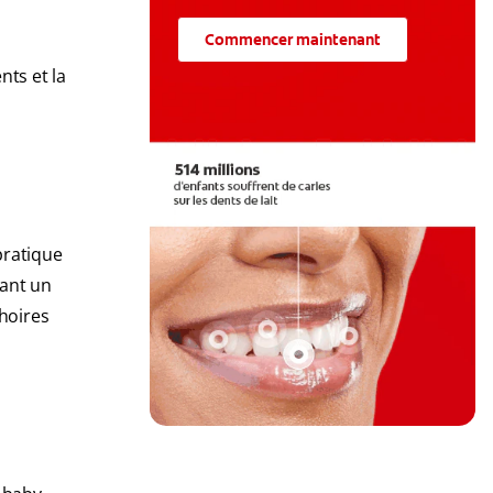
Commencer maintenant
nts et la
pratique
vant un
hoires