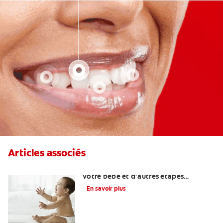
Articles associés
Quand attendre le premier rire de
votre bébé et d’autres étapes
importantes?
En savoir plus
Une otite du nourrisson peut-elle