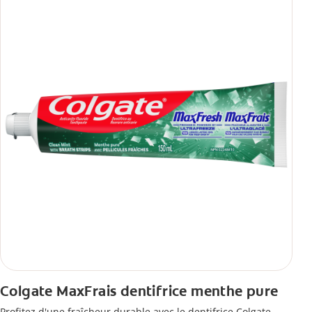
Colgate MaxFrais dentifrice menthe pure
Profitez d'une fraîcheur durable avec le dentifrice Colgate