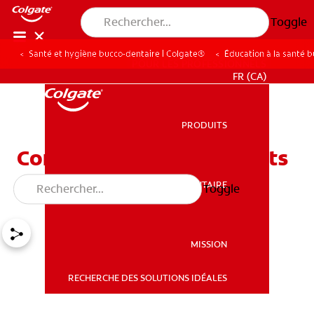
Toggle
Santé et hygiène bucco-dentaire | Colgate®
Éducation à la santé 
POUR LES PROFESSIONNELS
FR (CA)
PRODUITS
PRODUITS
Comment soigner les dents
de mon bébé?
SANTÉ BUCCO-DENTAIRE
Toggle
SANTÉ BUCCO-DENTAIRE
MISSION
RECHERCHE DES SOLUTIONS IDÉALES
MISSION