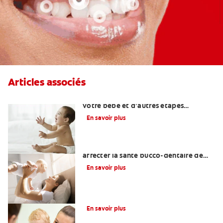
Articles associés
Quand attendre le premier rire de
votre bébé et d’autres étapes
importantes?
En savoir plus
Une otite du nourrisson peut-elle
affecter la santé bucco-dentaire de
votre bébé?
En savoir plus
La glycérine dans les soins dentaires
En savoir plus