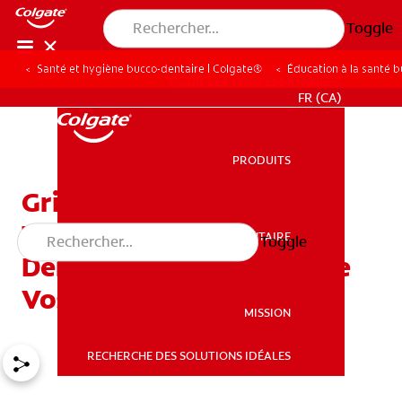
Toggle
Santé et hygiène bucco-dentaire | Colgate®
Éducation à la santé 
POUR LES PROFESSIONNELS
FR (CA)
PRODUITS
PRODUITS
Grillz : La Nouvelle
Tendance Qui Affecte La
SANTÉ BUCCO-DENTAIRE
Toggle
SANTÉ BUCCO-DENTAIRE
Dentisterie Et La Santé De
Vos Dents
MISSION
RECHERCHE DES SOLUTIONS IDÉALES
MISSION