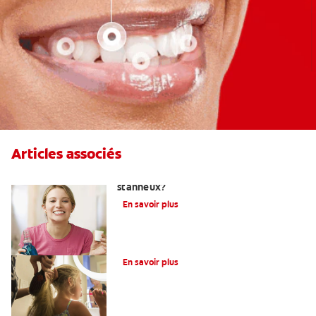
Articles associés
Qu'est-ce qu'un dentifrice au fluorure
stanneux?
En savoir plus
Qu’est-Ce Que Le Fluor?
En savoir plus
Devez-vous utiliser un dentifrice sans