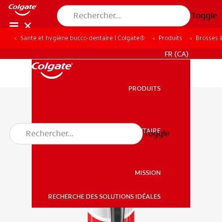
Toggle
Santé et hygiène bucco-dentaire | Colgate®
Produits
Brosses 
POUR LES PROFESSIONNELS
FR (CA)
PRODUITS
PRODUITS
SANTÉ BUCCO-DENTAIRE
Toggle
SANTÉ BUCCO-DENTAIRE
MISSION
RECHERCHE DES SOLUTIONS IDÉALES
MISSION