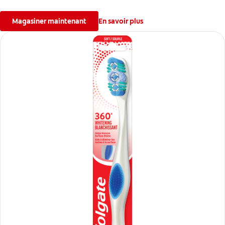
Fabriquée de façon responsable, elle est offerte en paquet double
avec emballage en carton 100 % recyclé.
Magasiner maintenant
En savoir plus