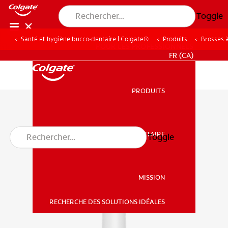
Toggle
Santé et hygiène bucco-dentaire | Colgate®
Produits
Brosses 
POUR LES PROFESSIONNELS
FR (CA)
PRODUITS
PRODUITS
SANTÉ BUCCO-DENTAIRE
Toggle
SANTÉ BUCCO-DENTAIRE
MISSION
RECHERCHE DES SOLUTIONS IDÉALES
MISSION