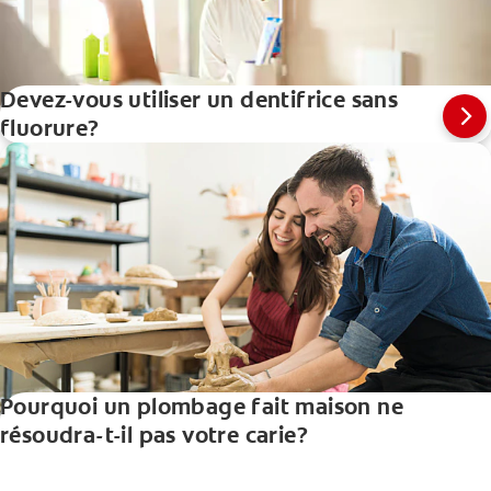
Devez-vous utiliser un dentifrice sans
fluorure?
Pourquoi un plombage fait maison ne
résoudra-t-il pas votre carie?
A homemade tooth filling may seem like an easy way