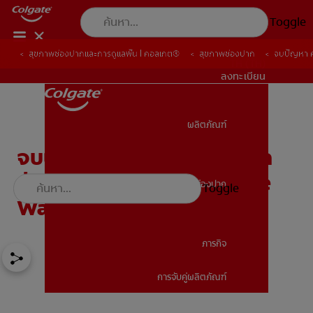
Toggle
สุขภาพช่องปากและการดูแลฟัน | คอลเกต®
สุขภาพช่องปาก
จบปัญหา ค
TH (TH)
ลงทะเบียน
ผลิตภัณฑ์
ผลิตภัณฑ์
จบปัญหา คราบหินปูน เหงือก
ร่น กลิ่นปาก ได้ด้วย Colgate
สุขภาพช่องปาก
Toggle
สุขภาพช่องปาก
Water Flosser
ภารกิจ
การจับคู่ผลิตภัณฑ์
ภารกิจ