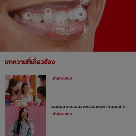
บทความที่เกี่ยวข้อง
คราบแบคทีเรียคืออะไร
อ่านเพิ่มเติม
ปกป้องช่องปากจาก หินปูน เสียวฟัน เหงือก
เลือดออก ด้วยนวัตกรรมใหม่จากคอลเกต
ยาสีฟันเกลือ
อ่านเพิ่มเติม
การทำความสะอาดผิวรากฟันของคุณช่วย