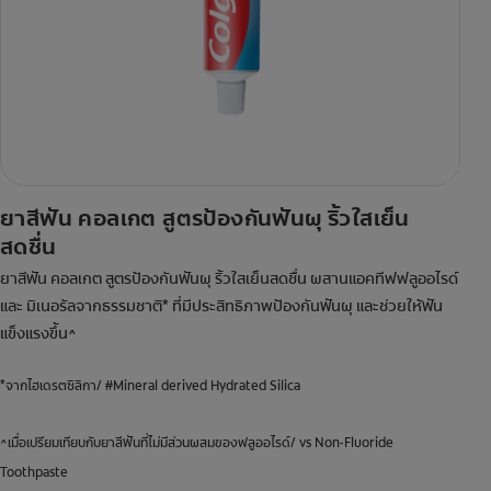
ยาสีฟัน คอลเกต สูตรป้องกันฟันผุ ริ้วใสเย็น
สดชื่น
ยาสีฟัน คอลเกต สูตรป้องกันฟันผุ ริ้วใสเย็นสดชื่น ผสานแอคทีฟฟลูออไรด์
และ มิเนอรัลจากธรรมชาติ* ที่มีประสิทธิภาพป้องกันฟันผุ และช่วยให้ฟัน
แข็งแรงขึ้น^
*จากไฮเดรตซิลิกา/ #Mineral derived Hydrated Silica
^เมื่อเปรียมเทียบกับยาสีฟันที่ไม่มีส่วนผสมของฟลูออไรด์/ vs Non-Fluoride
Toothpaste