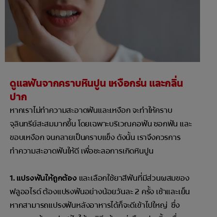
ดูแลฟันจากคราบหินปูน เหงือกร่น และกลิ่น
ปาก
หากเราไม่ทำความสะอาดฟันและเหงือก จะทำให้คราบ
จุลินทรีย์สะสมมากขึ้น โดยเฉพาะบริเวณคอฟัน ซอกฟัน และ
ขอบเหงือก จนกลายเป็นคราบแข็ง ดังนั้น เราจึงควรการ
ทำความสะอาดฟันให้ดี เพื่อชะลอการเกิดหินปูน
1. แปรงฟันให้ถูกต้อง
และเลือกใช้ยาสีฟันที่มีส่วนผสมของ
ฟลูออไรด์ ต้องแปรงฟันอย่างน้อยวันละ 2 ครั้ง เช้าและเย็น
หากสามารถแปรงฟันหลังอาหารได้ก็จะดีเข้าไปใหญ่ ซึ่ง