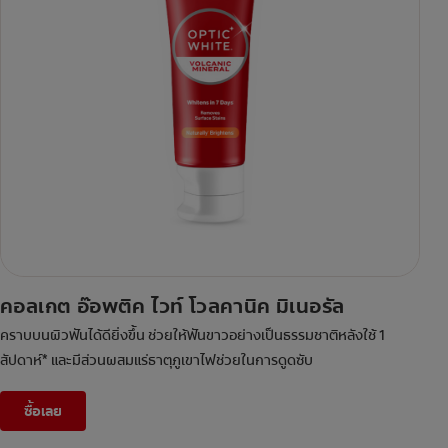
คอลเกต อ๊อพติค ไวท์ โวลคานิค มิเนอรัล
คราบบนผิวฟันได้ดียิ่งขึ้น ช่วยให้ฟันขาวอย่างเป็นธรรมชาติหลังใช้ 1
สัปดาห์* และมีส่วนผสมแร่ธาตุภูเขาไฟช่วยในการดูดซับ
ซื้อเลย