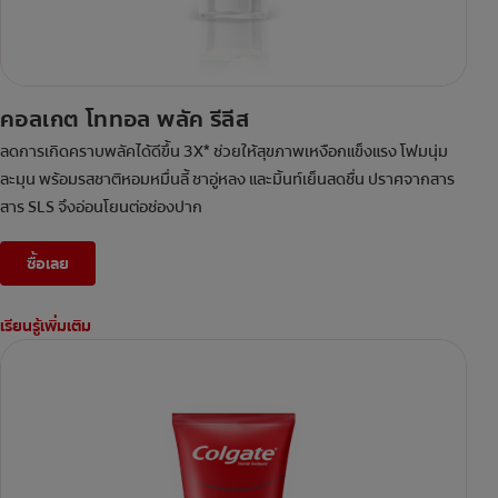
คอลเกต โททอล พลัค รีลีส
ลดการเกิดคราบพลัคได้ดีขึ้น 3X* ช่วยให้สุขภาพเหงือกแข็งแรง โฟมนุ่ม
ละมุน พร้อมรสชาติหอมหมื่นลี้ ชาอู่หลง และมิ้นท์เย็นสดชื่น ปราศจากสาร
สาร SLS จึงอ่อนโยนต่อช่องปาก
ซื้อเลย
เรียนรู้เพิ่มเติม