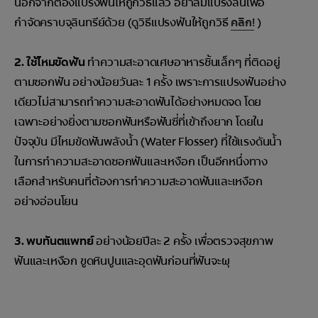
นอกจากต้องแปรงฟันให้ถูกวิธีแล้ว อย่าลืมแปรงลิ้นเพื่อ
กำจัดคราบจุลินทรีย์ด้วย (ดูวิธีแปรงฟันให้ถูกวิธี
คลิก!
)
2. ใช้ไหมขัดฟัน
ทำความสะอาดเศษอาหารชิ้นเล็กๆ ที่ติดอยู่
ตามซอกฟัน อย่างน้อยวันละ 1 ครั้ง เพราะการแปรงฟันอย่าง
เดียวไม่สามารถทำความสะอาดฟันได้อย่างหมดจด โดย
เฉพาะอย่างยิ่งตามซอกฟันหรือฟันซี่ที่เข้าถึงยาก โดยใน
ปัจจุบัน มีไหมขัดฟันพลังน้ำ (Water Flosser) ที่ใช้แรงดันน้ำ
ในการทำความสะอาดซอกฟันและเหงือก เป็นอีกหนึ่งทาง
เลือกสำหรับคนที่ต้องการทำความสะอาดฟันและเหงือก
อย่างอ่อนโยน
3. พบทันตแพทย์
อย่างน้อยปีละ 2 ครั้ง เพื่อตรวจสุขภาพ
ฟันและเหงือก ขูดหินปูนและอุดฟันก่อนที่ฟันจะผุ